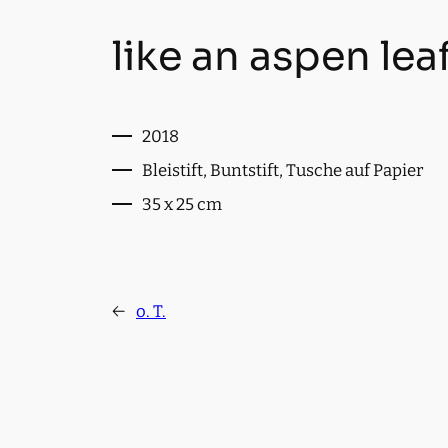
like an aspen lea
2018
Bleistift, Buntstift, Tusche auf Papier
35 x 25 cm
←
o. T.