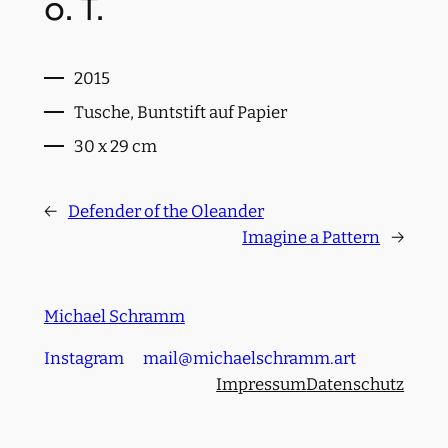
o. T.
2015
Tusche, Buntstift auf Papier
30 x 29 cm
←
Defender of the Oleander
Imagine a Pattern
→
Michael Schramm
Instagram
mail@michaelschramm.art
Impressum
Datenschutz