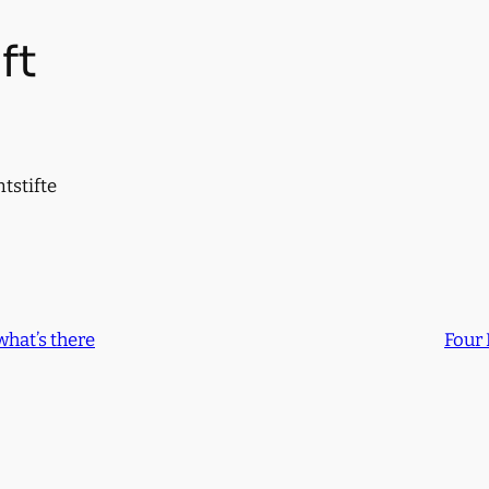
ft
tstifte
what’s there
Four