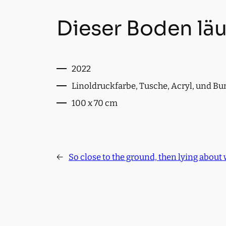
Dieser Boden läu
2022
Linoldruckfarbe, Tusche, Acryl, und Bun
100 x 70 cm
←
So close to the ground, then lying about 